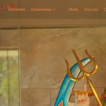
ta Ki
Activiteiten
Evenementen
Media
Over ons
C