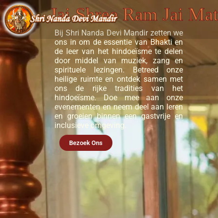
Jai Shree Ram Jai Ma
Bij Shri Nanda Devi Mandir zetten we
ons in om de essentie van Bhakti en
de leer van het hindoeïsme te delen
door middel van muziek, zang en
spirituele lezingen. Betreed onze
heilige ruimte en ontdek samen met
ons de rijke tradities van het
hindoeïsme. Doe mee aan onze
evenementen en neem deel aan leren
en groeien binnen een gastvrije en
inclusieve omgeving.
Bezoek Ons